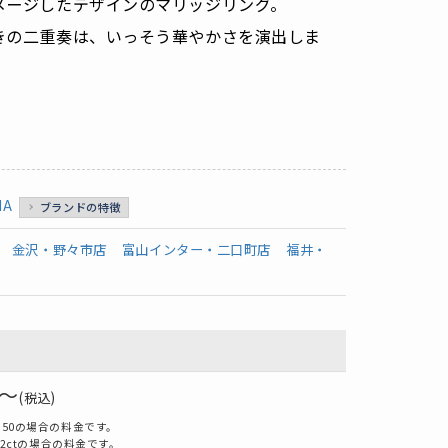
メージしたデザインのマリッジリング。
きの二重奏は、いっそう華やかさを演出しま
NA
ブランドの特徴
金沢・野々市店
富山インター・二口町店
福井・
0～
(税込)
950の場合の料金です。
.22ctの場合の料金です。