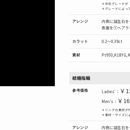
＊中石グレードが【G
＊グレードによっ
内側に誕生石を
アレンジ
表面を①ヘアラ
0.2～0.39ct
カラット
Pt950,K18YG,
素材
結婚指輪
￥1
参考価格
Ladies'：
￥16
Men's：
＊リングの素材がP
＊素材・サイズに
内側に誕生石を
アレンジ