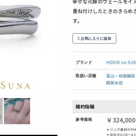
幸せな花嫁のヴェールをイ
重ね付けしたときのきらめ
す。
お気に入りに追加
HOSHI no SU
ブランド
富山・総曲輪店
取扱い店舗
開発本店
婚約指輪
￥324,00
参考価格
＊リング素材がPt
＊中石が0.20～0