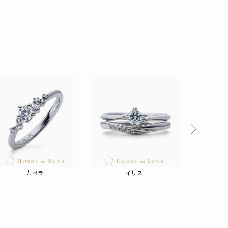
る
カペラ
イリス
ジ