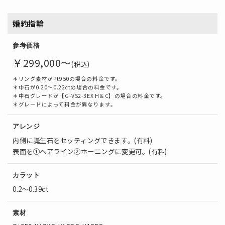
婚約指輪
参考価格
￥299,000～
(税込)
＊リング素材がPt950の場合の料金です。
＊中石が0.20～0.22ctの場合の料金です。
＊中石グレードが【G-VS2-3EX H＆C】の場合の料金です。
＊グレードによって料金が異なります。
アレンジ
内側に誕生石をセッティングできます。(有料)
表面を①ヘアライン②ホーニングに変更可。(有料)
カラット
0.2～0.39ct
素材