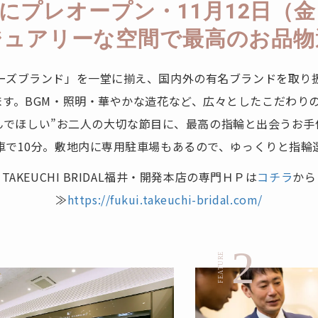
土）にプレオープン・11月12日
ジュアリーな空間で最高のお品物
ーズブランド」を一堂に揃え、国内外の有名ブランドを取り
す。BGM・照明・華やかな造花など、広々としたこだわり
んでほしい”お二人の大切な節目に、最高の指輪と出会うお手
、車で10分。敷地内に専用駐車場もあるので、ゆっくりと指輪
TAKEUCHI BRIDAL福井・開発本店の専門ＨＰは
コチラ
から
≫
https://fukui.takeuchi-bridal.com/