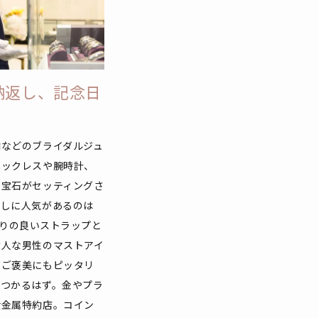
納返し、記念日
輪などのブライダルジュ
ネックレスや腕時計、
の宝石がセッティングさ
返しに人気があるのは
当たりの良いストラップと
大人な男性のマストアイ
のご褒美にもピッタリ
見つかるはず。金やプラ
貴金属特約店。コイン