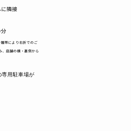
んに隣接
0分
分離帯により右折でのご
み、店舗の横・裏側から
の専用駐車場が