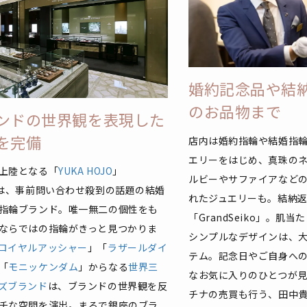
婚約記念品や結
のお品物まで
ンドの世界観を表現した
を完備
店内は婚約指輪や結婚指
エリーをはじめ、真珠の
上陸となる「
YUKA HOJO
」
ルビーやサファイアなど
は、事前問い合わせ殺到の話題の結婚
れたジュエリーも。結納
指輪ブランド。唯一無二の個性をも
「GrandSeiko」。肌
ならではの指輪がきっと見つかりま
シンプルなデザインは、
ロイヤルアッシャー
」「
ラザールダイ
テム。記念日やご自身へ
「
モニッケンダム
」からなる
世界三
なお気に入りのひとつが
ズブランド
は、ブランドの世界観を反
チナの売買も行う、田中
チな空間を演出。まるで銀座のブラ