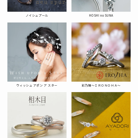
ノイシュプール
HOSHI no SUNA
ウィッシュ アポン ア スター
彩乃瑞～ＩＲＯＮＯＨＡ～