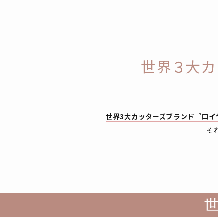
世界３大カ
世界3大カッターズブランド『ロ
そ