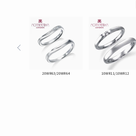
19WR58
20WR63/20WR64
10WR11/10WR12