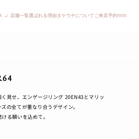
ス
店舗一覧
選ばれる理由
タケウチについて
ご来店予約
R64
く見せ、エンゲージリング 20EN43とマリッ
ンズの全てが重なり合うデザイン。
続ける願いを込めて。