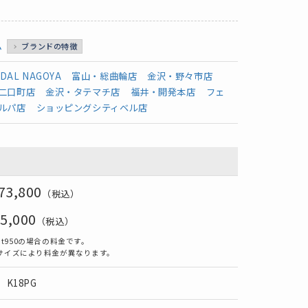
ム
ブランドの特徴
IDAL NAGOYA
富山・総曲輪店
金沢・野々市店
二口町店
金沢・タテマチ店
福井・開発本店
フェ
ルパ店
ショッピングシティベル店
73,800
（税込）
5,000
（税込）
t950の場合の料金です。
サイズにより料金が異なります。
G，K18PG