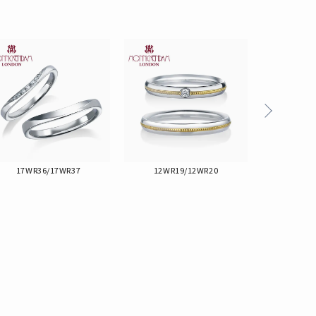
る
17WR36/17WR37
12WR19/12WR20
14WR2