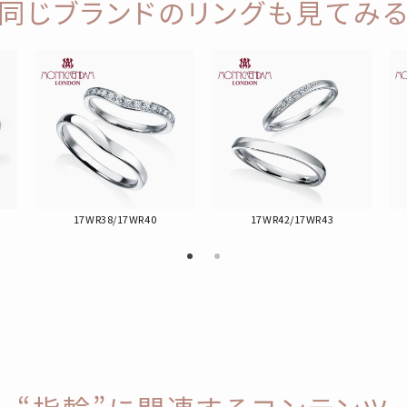
同じブランドのリングも見てみ
17WR38/17WR40
17WR42/17WR43