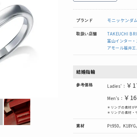
モニッケンダ
ブランド
TAKEUCHI BR
取扱い店舗
富山インター・
アモール福井エ
結婚指輪
￥1
参考価格
Ladies'：
￥16
Men's：
＊リングの素材がP
＊リングの素材・
Pt950，K18Y
素材