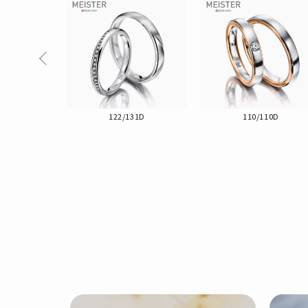
83D
122/131D
110/110D