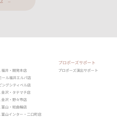
せ
プロポーズサポート
DAL 福井・開発本店
プロポーズ演出サポート
ェアモール福井エルパ店
ョッピングシティベル店
DAL 金沢・タテマチ店
DAL 金沢・野々市店
DAL 富山・総曲輪店
IDAL 富山インター・二口町店