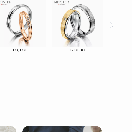
133/132D
128/128D
04