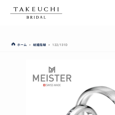
ホーム
結婚指輪
>
>
122/131D