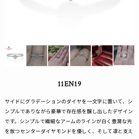
動
画
プ
レ
11EN19
ー
ヤ
サイドにグラデーションのダイヤを一文字に置いて、シ
ー
ンプルでありながら豪華で存在感を醸し出したデザイン
です。シンプルで繊細なアームのラインが白く豊潤な光
を放つセンターダイヤモンドを優しく、そして凛と支え