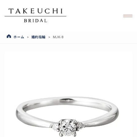
ホーム
婚約指輪
>
>
MJK-8