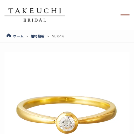
ホーム
婚約指輪
>
>
MJK-16