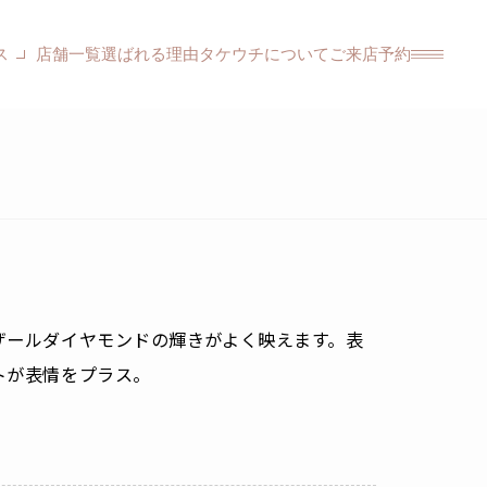
ス
店舗一覧
選ばれる理由
タケウチについて
ご来店予約
ザールダイヤモンドの輝きがよく映えます。表
トが表情をプラス。