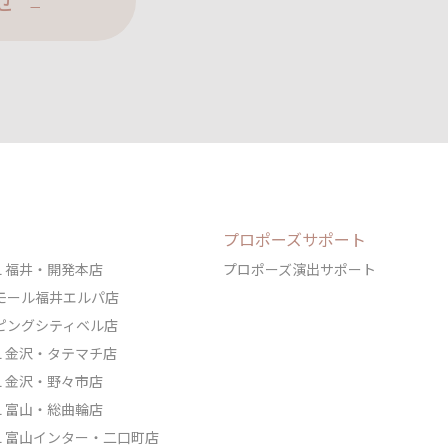
せ
プロポーズサポート
DAL 福井・開発本店
プロポーズ演出サポート
ェアモール福井エルパ店
ョッピングシティベル店
DAL 金沢・タテマチ店
DAL 金沢・野々市店
DAL 富山・総曲輪店
IDAL 富山インター・二口町店