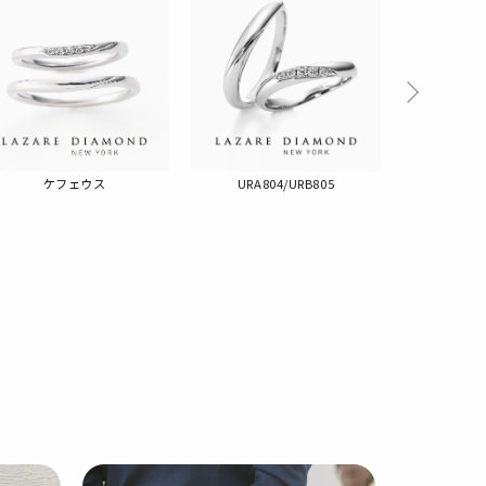
ケフェウス
URA804/URB805
LG0