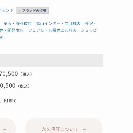
ヤモンド
ブランドの特徴
金沢・野々市店
富山インター・二口町店
金沢・
井・開発本店
フェアモール福井エルパ店
ショッピ
店
70,500
（税込）
0,500
（税込）
G、K18PG
永久保証について