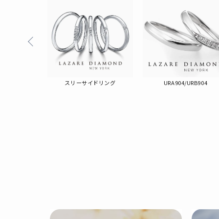
ジー
スリーサイドリング
URA904/URB904