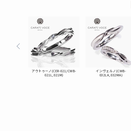
-003/CWB-
アウトゥーノ(CER-021/CWB-
インヴェルノ(CWB-
03M)
021L,021M)
032LA,032MA)