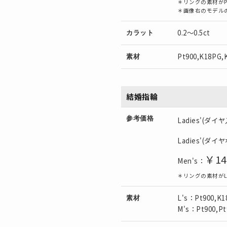
＊リングの素材がP
＊画像右のモデル
0.2～0.5ct
カラット
Pt900,K18PG,
素材
結婚指輪
参考価格
Ladies'(ダイ
Ladies'(ダイ
￥14
Men's：
＊リングの素材がL's
L's：Pt900,K1
素材
M's：Pt900,Pt