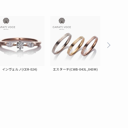
る
インヴェルノ(CER-024)
エスターテ(CWB-043L,043M)
プリマヴェーラ(
002