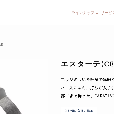
ラインナップ
サービ
M)
エスターテ(CER-
エッジのついた細身で繊細
ィースにはミル打ちが入り
部にまで拘った、CARATI
お気に入りに追加