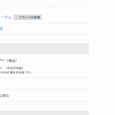
ォーチェ
ブランドの特徴
店
0～
（税込）
す。（中石代別途）
t900の場合の料金です。
K18YG