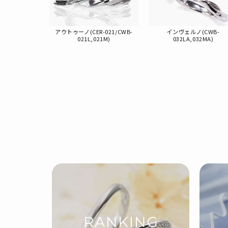
-003/CWB-
アウトゥーノ(CER-021/CWB-
インヴェルノ(CWB-
03M)
021L,021M)
032LA,032MA)