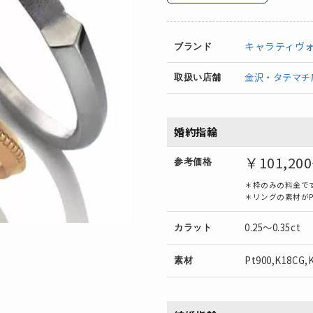
キャラティヴ
ブランド
金沢・タテマチ
取扱い店舗
婚約指輪
￥101,20
参考価格
＊枠のみの料金で
＊リングの素材がP
0.25～0.35ct
カラット
Pt900,K18CG,
素材