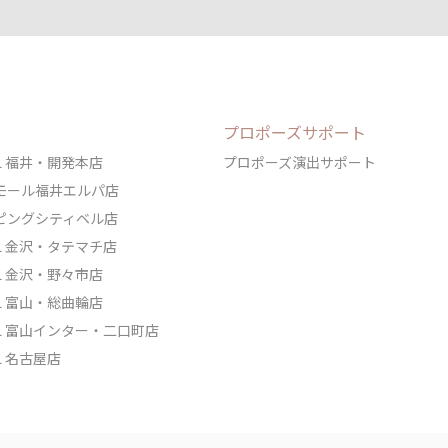
プロポーズサポート
DAL 福井・開発本店
プロポーズ演出サポート
ェアモール福井エルパ店
ョッピングシティベル店
DAL 金沢・タテマチ店
DAL 金沢・野々市店
DAL 富山・総曲輪店
IDAL 富山インター・二口町店
AL 名古屋店