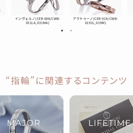
インヴェルノ(CER-008/CWB-
アウトゥーノ(CER-019/CWB-
031LA,031MA)
0191L,019M)
“指輪”に関連するコンテンツ