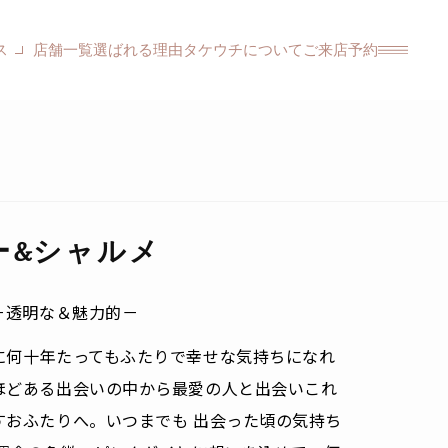
ス
店舗一覧
選ばれる理由
タケウチについて
ご来店予約
ー&シャルメ
－透明な＆魅力的－
に何十年たってもふたりで幸せな気持ちになれ
ほどある出会いの中から最愛の人と出会いこれ
すおふたりへ。いつまでも 出会った頃の気持ち