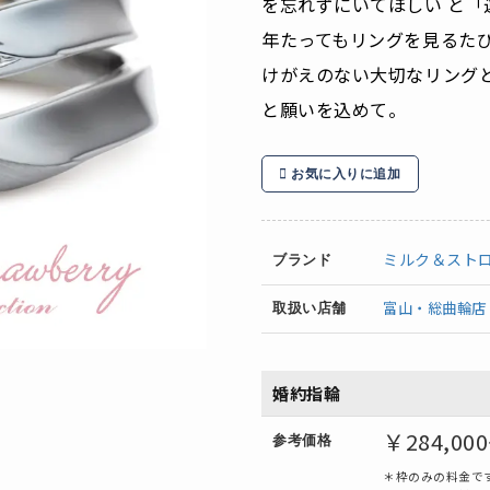
を忘れずにいてほしい と
年たってもリングを見るた
けがえのない大切なリング
と願いを込めて。
お気に入りに追加
ミルク＆スト
ブランド
富山・総曲輪店
取扱い店舗
婚約指輪
￥284,00
参考価格
＊枠のみの料金で