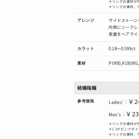
＊リングの素材がP
＊リングの素材、
サイドストーン
アレンジ
内側にシークレ
表面をヘアライ
0.18～0.599ct
カラット
Pt900,K18(WG
素材
結婚指輪
￥2
参考価格
Ladies'：
￥23
Men's：
＊リングの素材がP
＊L'sがピンク
＊リングの素材、