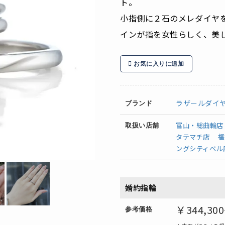
ト。
小指側に２石のメレダイヤ
インが指を女性らしく、美
お気に入りに追加
ラザールダイ
ブランド
富山・総曲輪店
取扱い店舗
タテマチ店
福
ングシティベル
婚約指輪
￥344,3
0
参考価格