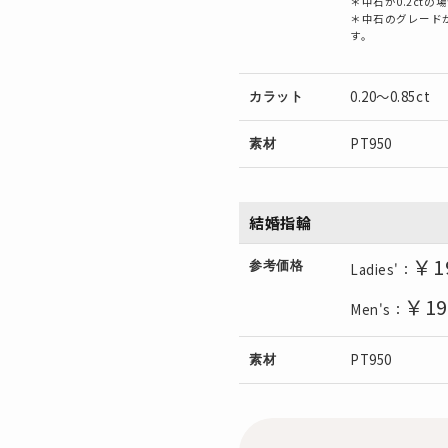
＊中石が0.2ct
＊中石のグレードが
す。
0.20～0.85ct
カラット
PT950
素材
結婚指輪
￥1
参考価格
Ladies'：
￥19
Men's：
PT950
素材