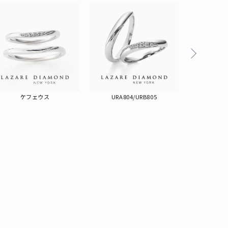
ケフェウス
URA804/URB805
LG0