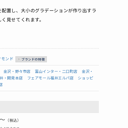
を配置し、大小のグラデーションが作り出すラ
しく見せてくれます。
ヤモンド
ブランドの特徴
金沢・野々市店
富山インター・二口町店
金沢・
井・開発本店
フェアモール福井エルパ店
ショッピ
店
0～
（税込）