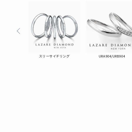
ジー
スリーサイドリング
URA904/URB904