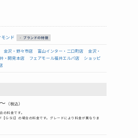
ヤモンド
ブランドの特徴
金沢・野々市店
富山インター・二口町店
金沢・
井・開発本店
フェアモール福井エルパ店
ショッピ
店
0～
（税込）
の場合の料金です。
【G-SI1】の場合の料金です。グレードにより料金が異なりま