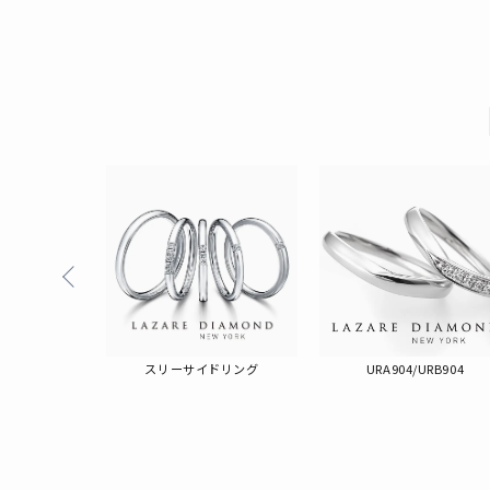
ジー
スリーサイドリング
URA904/URB904