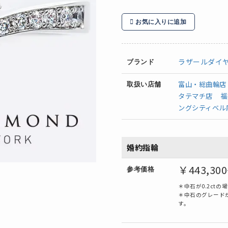
お気に入りに追加
ラザールダイ
ブランド
富山・総曲輪店
取扱い店舗
タテマチ店
福
ングシティベル
婚約指輪
￥443
,30
参考価格
＊中石が0.2ct
＊中石のグレードが
す。