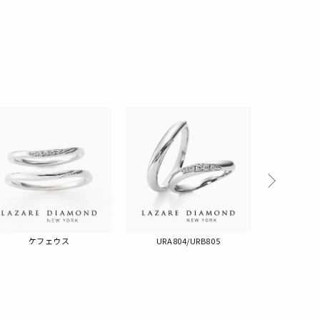
る
ケフェウス
URA804/URB805
LG0