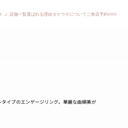
ス
店舗一覧
選ばれる理由
タケウチについて
ご来店予約
レタイプのエンゲージリング。華麗な曲線美が