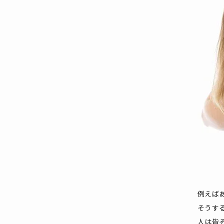
例えば
そうす
人は皆