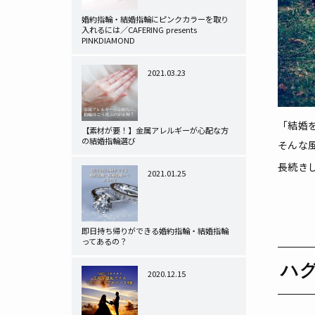
婚約指輪・結婚指輪にピンクカラーを取り
入れるには／CAFERING presents
PINKDIAMOND
2021.03.23
「結婚
【素材が要！】金属アレルギーが心配な方
の結婚指輪選び
そんな
長続き
2021.01.25
即日持ち帰りができる婚約指輪・結婚指輪
ってあるの？
ハ
2020.12.15