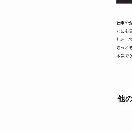
仕事や
なにも
無理し
きっと
本気で
他