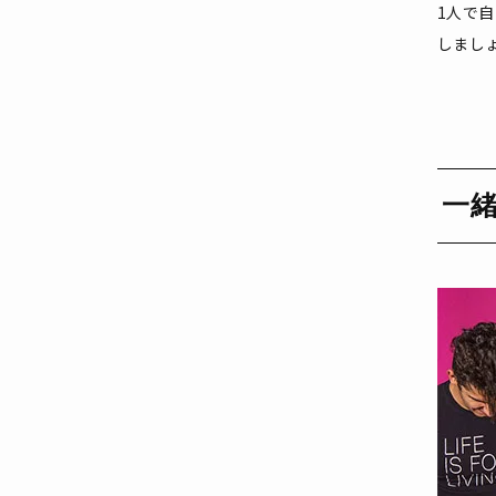
1人で
しまし
一