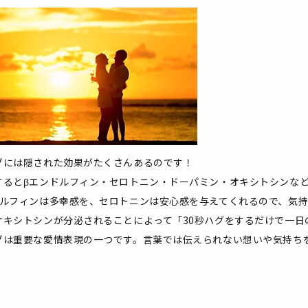
グには隠された効果がたくさんあるのです！
するとβエンドルフィン・セロトニン・ドーパミン・オキシトシンな
ドルフィンは多幸感を、セロトニンは安心感を与えてくれるので、気
オキシトシンが分泌されることによって「30秒ハグをするだけで一日
グは重要な愛情表現の一つです。言葉では伝えられない想いや気持ち