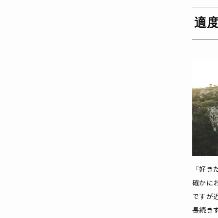
適
「好き
確かに
ですが
長続き