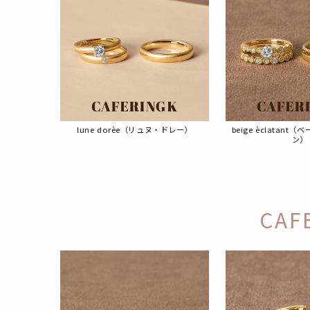
lune dorèe（リュヌ・ドレー）
beige èclatan
ン）
CA