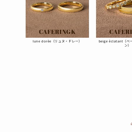
lune dorèe（リュヌ・ドレー）
beige èclatan
ン）