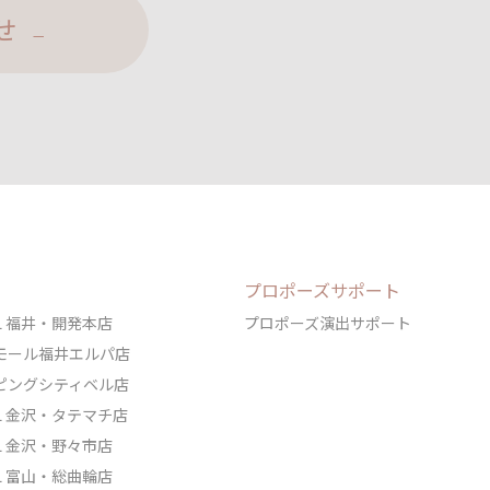
せ
プロポーズサポート
DAL 福井・開発本店
プロポーズ演出サポート
ェアモール福井エルパ店
ョッピングシティベル店
DAL 金沢・タテマチ店
DAL 金沢・野々市店
DAL 富山・総曲輪店