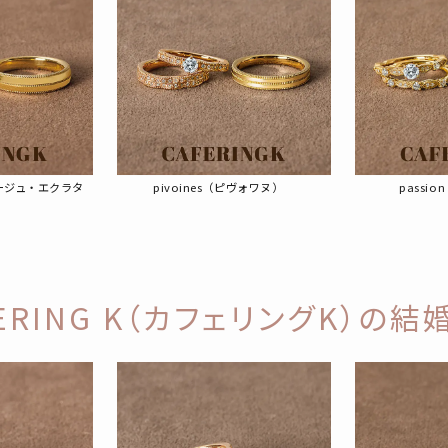
t（ベージュ・エクラタ
pivoines（ピヴォワヌ）
passi
FERING K（カフェリングK）の結