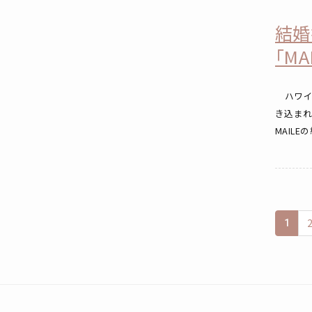
結婚
「M
ハワイア
き込ま
MAILE
1