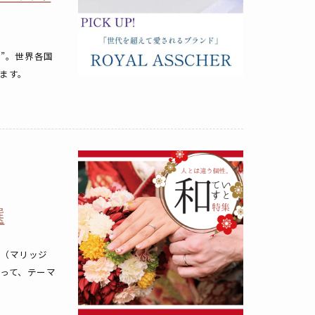
”。世界各国
ます。
選
輪（マリッジ
って、テーマ