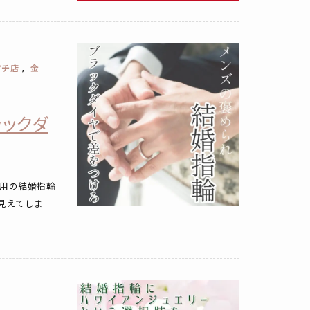
マチ店
金
,
ラックダ
用の結婚指輪
見えてしま