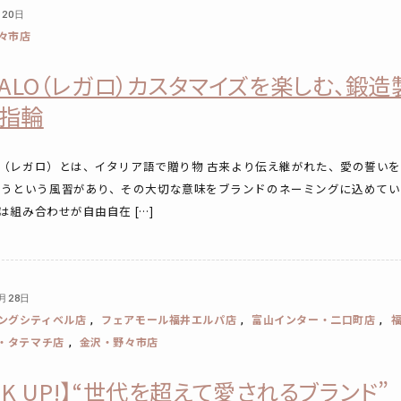
月20日
々市店
GALO（レガロ）カスタマイズを楽しむ、鍛
指輪
LO（レガロ）とは、イタリア語で贈り物 古来より伝え継がれた、愛の誓い
合うという風習があり、その大切な意味をブランドのネーミングに込めて
LOは組み合わせが自由自在 […]
2月28日
ングシティベル店
フェアモール福井エルパ店
富山インター・二口町店
,
,
,
・タテマチ店
金沢・野々市店
,
ICK UP!】“世代を超えて愛されるブランド”