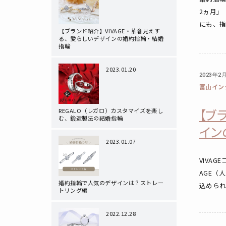
2ヵ月
にも、指
【ブランド紹介】VIVAGE・華奢見えす
る、愛らしいデザインの婚約指輪・結婚
指輪
2023.01.20
2023年2
富山イン
【ブ
REGALO（レガロ）カスタマイズを楽し
む、鍛造製法の結婚指輪
イン
2023.01.07
VIVA
AGE（
婚約指輪で人気のデザインは？ストレー
込められ
トリング編
2022.12.28