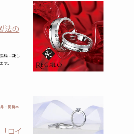
造製法の
を指輪に託し
います。
福井・開発本
 「ロイ