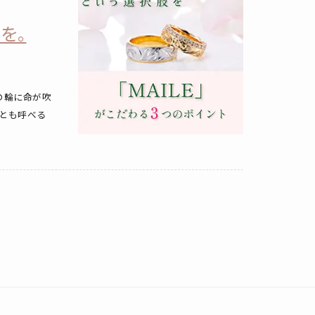
を。
の輪に命が吹
とも呼べる