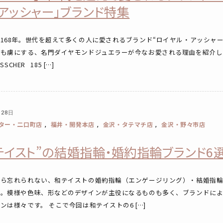
アッシャー」ブランド特集
168年。世代を超えて多くの人に愛されるブランド“ロイヤル・アッシャー
をも虜にする、名門ダイヤモンドジュエラーが今なお愛される理由を紹介し
ASSCHER 185 […]
月28日
ター・二口町店
福井・開発本店
金沢・タテマチ店
金沢・野々市店
,
,
,
テイスト”の結婚指輪・婚約指輪ブランド6
たら忘れられない、和テイストの婚約指輪（エンゲージリング）・結婚指
）。模様や色味、形などのデザインが主役になるものも多く、ブランドによ
ンは様々です。 そこで今回は和テイストの6 […]