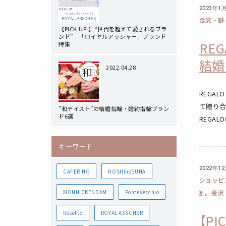
2023年1
金沢・野
【PICK UP!】“世代を超えて愛されるブラ
ンド” 「ロイヤルアッシャー」ブランド
RE
特集
結婚
2022.04.28
REGA
て贈り
”和テイスト”の結婚指輪・婚約指輪ブラン
ド6選
REGA
キーワード
2022年1
CAFERING
HOSHInoSUNA
ショッピ
MONNICKENDAM
PonteVecchio
店
金沢
,
RosettE
ROYAL ASSCHER
【P