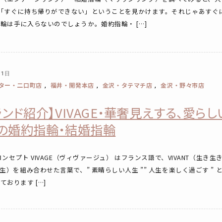
」「すぐに持ち帰りができない」ということを見かけます。それじゃあすぐ
輪は手に入らないのでしょうか。婚約指輪・ […]
月1日
ター・二口町店
福井・開発本店
金沢・タテマチ店
金沢・野々市店
,
,
,
ランド紹介】VIVAGE・華奢見えする、愛ら
の婚約指輪・結婚指輪
GEコンセプト VIVAGE（ヴィヴァージュ） はフランス語で、VIVANT（生き
人生）を組み合わせた言葉で、” 素晴らしい人生 ”” 人生を楽しく過ごす ” 
ております […]