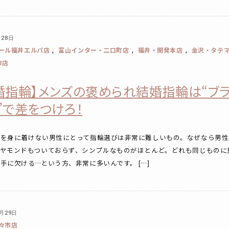
月28日
ール福井エルパ店
富山インター・二口町店
福井・開発本店
金沢・タテ
,
,
,
市店
婚指輪】メンズの褒められ結婚指輪は“ブ
”で差をつけろ！
輪を身に着けない男性にとって指輪選びは非常に難しいもの。なぜなら男性
イヤモンドもついておらず、シンプルなものがほとんど。どれも同じものに
手に欠ける…という方、非常に多いんです。 […]
2月29日
々市店