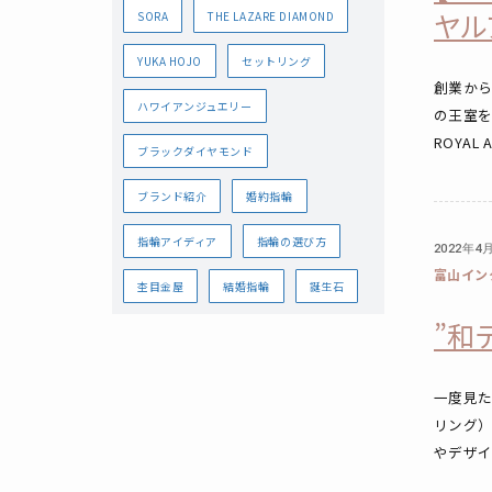
ヤル
SORA
THE LAZARE DIAMOND
YUKA HOJO
セットリング
創業から
ハワイアンジュエリー
の王室
ROYAL 
ブラックダイヤモンド
ブランド紹介
婚約指輪
指輪アイディア
指輪の選び方
2022年4
富山イン
杢目金屋
結婚指輪
誕生石
”和
一度見
リング
やデザイ