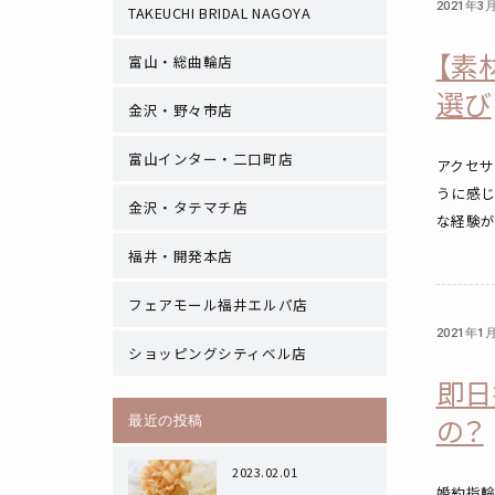
2021年3
TAKEUCHI BRIDAL NAGOYA
【素
富山・総曲輪店
選び
金沢・野々市店
富山インター・二口町店
アクセ
うに感
金沢・タテマチ店
な経験が
福井・開発本店
フェアモール福井エルパ店
2021年1
ショッピングシティベル店
即日
の？
最近の投稿
2023.02.01
婚約指