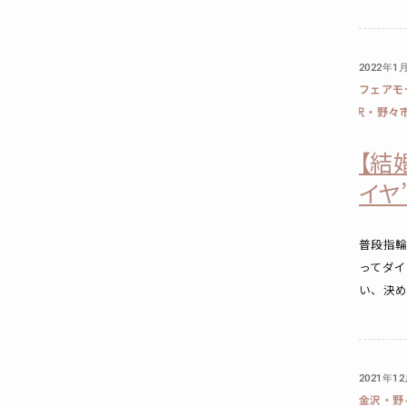
2022年1
フェアモ
沢・野々
【結
イヤ
普段指
ってダ
い、決め
2021年1
金沢・野