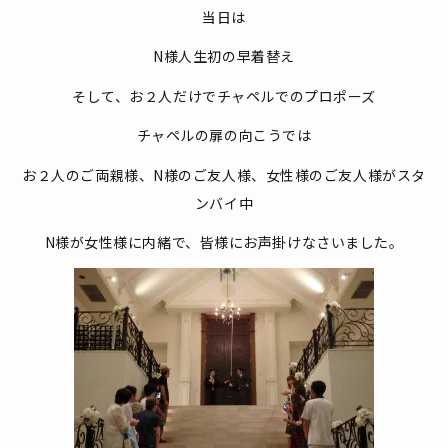
当日は
N様人生初の早着替え
そして、お２人だけでチャペルでのプロポーズ
チャペルの扉の向こうでは
お２人のご両親様、N様のご友人様、女性様のご友人様がスタ
ンバイ中
N様が女性様に内緒で、皆様にお声掛けなさいました。