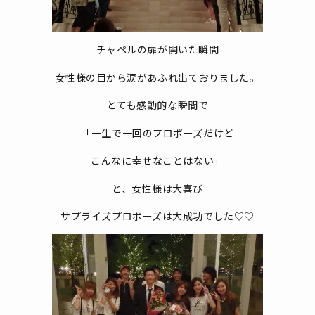
チャペルの扉が開いた瞬間
女性様の目から涙があふれ出ておりました。
とても感動的な瞬間で
「一生で一回のプロポーズだけど
こんなに幸せなことはない」
と、女性様は大喜び
サプライズプロポーズは大成功でした♡♡