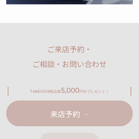
ご来店予約・
ご相談・お問い合わせ
5,000
TAKEUCHI
商品券
円分プレゼント！
来店予約