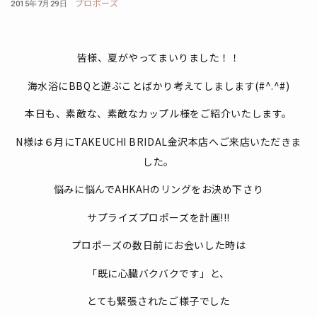
プロポーズ
2015年7月29日
皆様、夏がやってまいりました！！
海水浴にBBQと遊ぶことばかり考えてしまします(#^.^#)
本日も、素敵な、素敵なカップル様をご紹介いたします。
N様は６月にTAKEUCHI BRIDAL金沢本店へご来店いただきま
した。
悩みに悩んでAHKAHのリングをお決め下さり
サプライズプロポーズを計画!!!
プロポーズの数日前にお会いした時は
「既に心臓バクバクです」と、
とても緊張されたご様子でした