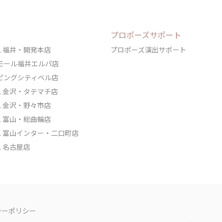
プロポーズサポート
DAL 福井・開発本店
プロポーズ演出サポート
ェアモール福井エルパ店
ョッピングシティベル店
DAL 金沢・タテマチ店
DAL 金沢・野々市店
DAL 富山・総曲輪店
IDAL 富山インター・二口町店
AL 名古屋店
シーポリシー