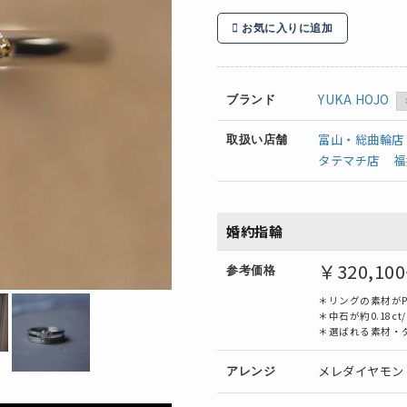
お気に入りに追加
YUKA HOJO
ブランド
富山・総曲輪店
取扱い店舗
タテマチ店
福
婚約指輪
￥320,10
参考価格
＊リングの素材がPt
＊中石が約0.18ct
＊選ばれる素材・
メレダイヤモン
アレンジ