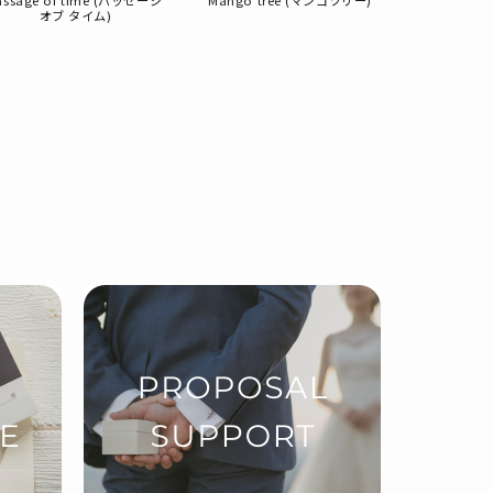
assage of time (パッセージ
Mango tree (マンゴツリー)
Cal
オブ タイム)