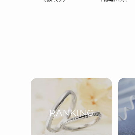
タッチ)
Capri(カプリ)
Heaven(ヘブン)