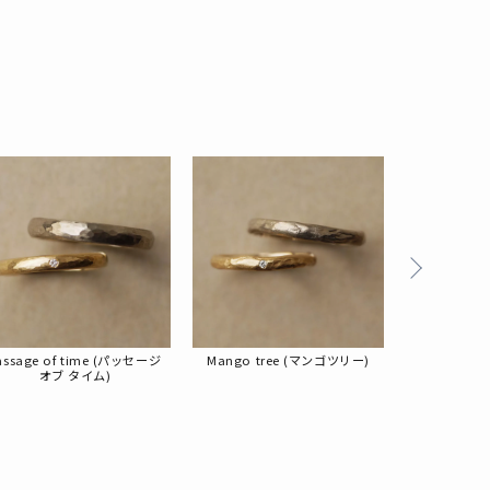
る
assage of time (パッセージ
Mango tree (マンゴツリー)
Cal
オブ タイム)