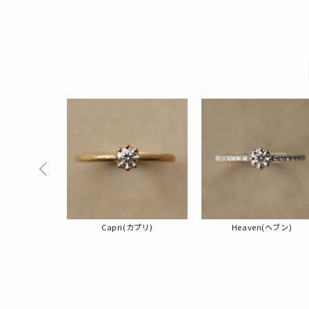
タッチ)
Capri(カプリ)
Heaven(ヘブン)