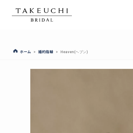
ホーム
婚約指輪
>
>
Heaven(ヘブン)