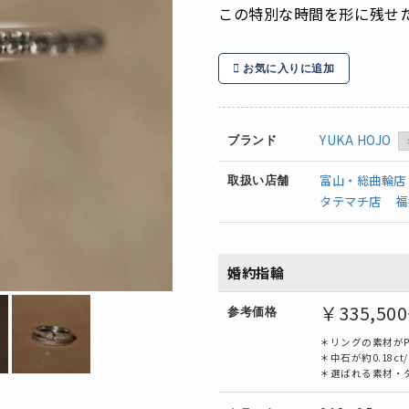
この特別な時間を形に残せ
お気に入りに追加
YUKA HOJO
ブランド
富山・総曲輪店
取扱い店舗
タテマチ店
福
婚約指輪
￥335
,50
参考価格
＊リングの素材がP
＊中石が約0.18ct
＊選ばれる素材・