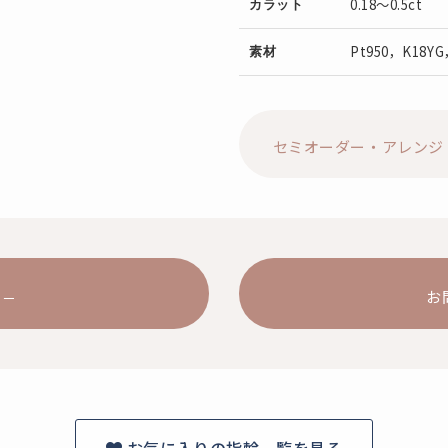
0.18～0.5ct
カラット
Pt950，K18Y
素材
セミオーダー・アレンジ
お
お気に入りの指輪一覧を見る