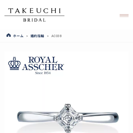
ホーム
婚約指輪
>
>
AC038