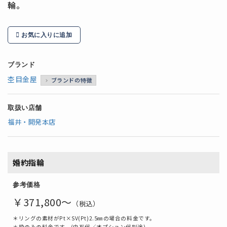
輪。
お気に入りに追加
ブランド
杢目金屋
ブランドの特徴
取扱い店舗
福井・開発本店
婚約指輪
参考価格
￥371,800～
（税込）
＊リングの素材がPt×SV(Pt)2.5㎜の場合の料金です。
＊枠のみの料金です。(中石代／オプション代別途)