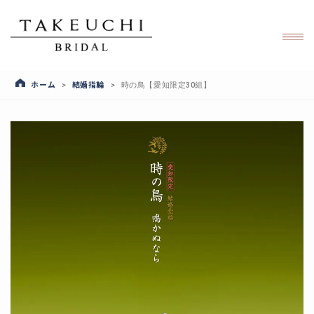
ホーム
結婚指輪
>
>
時の鳥【愛知限定30組】