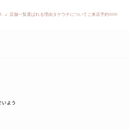
ス
店舗一覧
選ばれる理由
タケウチについて
ご来店予約
）
でいよう