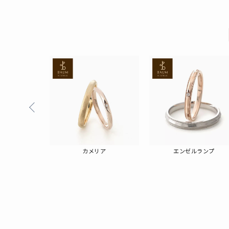
ズキ
カメリア
エンゼルランプ