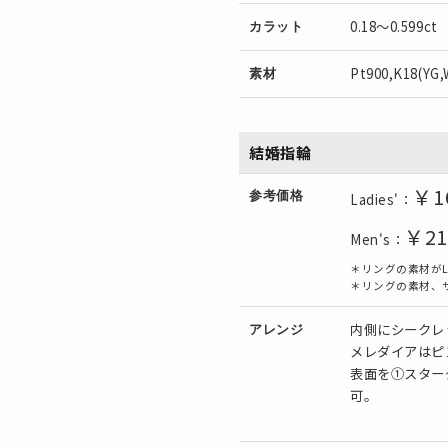
0.18～0.599ct
カラット
Pt900,K18(YG
素材
結婚指輪
￥1
参考価格
Ladies'：
￥21
Men's：
＊リングの素材がL's
＊リングの素材、
内側にシークレ
アレンジ
メレダイアはピ
表面を①スター
可。