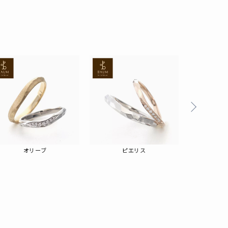
る
オリーブ
ピエリス
ハ