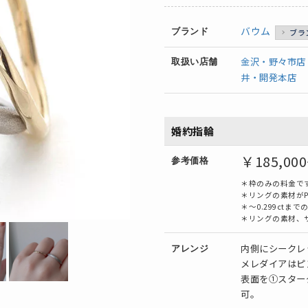
バウム
ブランド
ブラ
金沢・野々市店
取扱い店舗
井・開発本店
婚約指輪
￥185,00
参考価格
＊枠のみの料金で
＊リングの素材がP
＊～0.299ctま
＊リングの素材、
内側にシークレ
アレンジ
メレダイアはピ
表面を①スター
可。