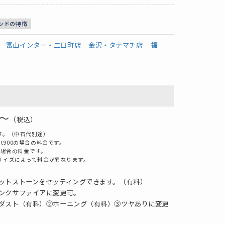
ンドの特徴
富山インター・二口町店
金沢・タテマチ店
福
0～
（税込）
す。（中石代別途）
t900の場合の料金です。
での場合の料金です。
サイズによって料金が異なります。
ットストーンをセッティングできます。（有料）
ンクサファイアに変更可。
ダスト（有料）②ホーニング（有料）③ツヤありに変更