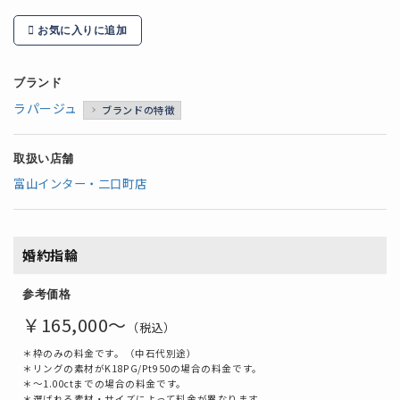
お気に入りに追加
ブランド
ラパージュ
ブランドの特徴
取扱い店舗
富山インター・二口町店
婚約指輪
参考価格
￥165,000～
（税込）
＊枠のみの料金です。（中石代別途）
＊リングの素材がK18PG/Pt950の場合の料金です。
＊～1.00ctまでの場合の料金です。
＊選ばれる素材・サイズによって料金が異なります。