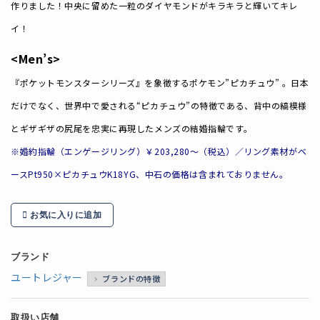
作りました！中央に留めた一粒のダイヤモンドがキラキラと輝いてキレ
イ！
<Men’s>
『ポケットモンスターシリーズ』を象徴するポケモン”ピカチュウ” 。日本
だけでなく、世界中で愛される“ピカチュウ”の特徴である、背中の縞模様
とギザギザの尻尾を忠実に再現したメンズの結婚指輪です。
※婚約指輪（エンゲージリング）￥203,280～（税込）／リング素材がベ
ースPt950×ピカチュウK18YG、中石の価格は含まれておりません。
お気に入りに追加
ブランド
ユートレジャー
ブランドの特徴
取扱い店舗