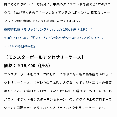
見つめるたびハッピーな気分に。中央のダイヤモンドを留める6本の爪の
うち、1本がでんきのモチーフになっているのもポイント。華奢なウェー
ブラインの指輪は、指を長く綺麗に見せてくれます。
※結婚指輪（マリッジリング）Ladies￥195,360（税込）／
Men’s￥195,360（税込）リングの素材がベースPt950×ピカチュウ
K18YGの場合の料金。
【モンスターボールアクセサリーケース】
価格：￥15,400（税込）
モンスターボールをモチーフにした、つややかな木製の高級感あふれるア
クセサリーケース。こだわりの日本製。大切なポケモンジュエリーの保管
はもちろん、記念日やプロポーズなど特別な日の贈り物にもぴったり。TV
アニメ「ポケットモンスターサン＆ムーン」の、ククイ博士のプロポーズ
シーンも再現できちゃう？ハイクオリティなアクセサリーケースです。