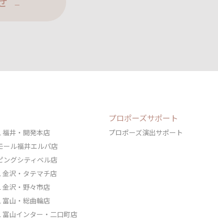
せ
プロポーズサポート
DAL 福井・開発本店
プロポーズ演出サポート
ェアモール福井エルパ店
ョッピングシティベル店
DAL 金沢・タテマチ店
DAL 金沢・野々市店
DAL 富山・総曲輪店
IDAL 富山インター・二口町店