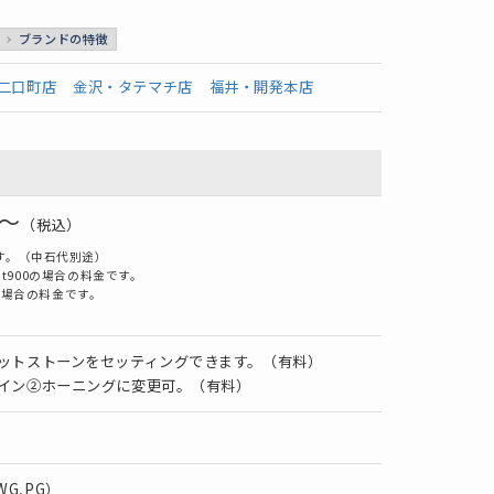
ブランドの特徴
二口町店
金沢・タテマチ店
福井・開発本店
0～
（税込）
す。（中石代別途）
t900の場合の料金です。
での場合の料金です。
ットストーンをセッティングできます。（有料）
イン②ホーニングに変更可。（有料）
,WG,PG）