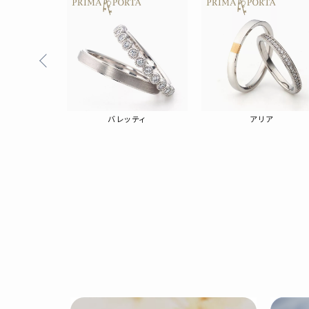
ータ
バレッティ
アリア