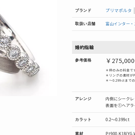
プリマポルタ
ブランド
富山インター・
取扱い店舗
婚約指輪
￥275,00
参考価格
＊枠のみの料金で
＊リングの素材がP
＊～0.299ctま
内側にシークレ
アレンジ
表面を①ヘアラ
0.2～0.399ct
カラット
Pt900,K18(YG
素材