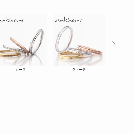
る
カーラ
ヴィータ
フェ