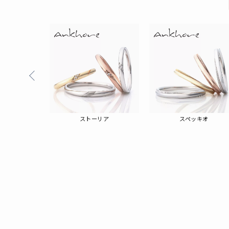
ォニア
ストーリア
スペッキオ