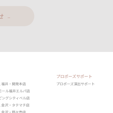
せ
プロポーズサポート
DAL 福井・開発本店
プロポーズ演出サポート
ェアモール福井エルパ店
ョッピングシティベル店
DAL 金沢・タテマチ店
DAL 金沢・野々市店