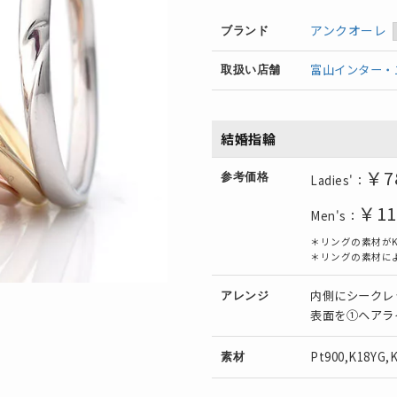
アンクオーレ
ブランド
富山インター・
取扱い店舗
結婚指輪
￥7
参考価格
Ladies'：
￥11
Men's：
＊リングの素材がK
＊リングの素材に
内側にシークレ
アレンジ
表面を①ヘアラ
Pt900,K18YG,
素材