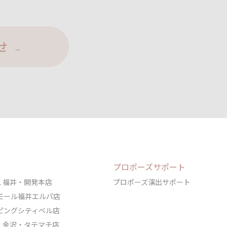
せ
プロポーズサポート
DAL 福井・開発本店
プロポーズ演出サポート
ェアモール福井エルパ店
ョッピングシティベル店
DAL 金沢・タテマチ店