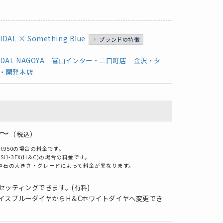
IDAL × Something Blue
ブランドの特徴
IDAL NAGOYA
富山インター・二口町店
金沢・タ
・開発本店
0～
（税込）
t950の場合の料金です。
-SI1-3EX(H＆C)の場合の料金です。
中石の大きさ・グレードによって料金が異なります。
セッティングできます。(有料)
イスブルーダイヤからH＆Cホワイトダイヤへ変更でき