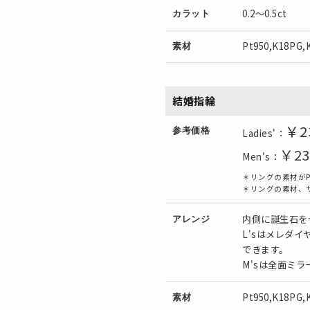
0.2～0.5ct
カラット
Pt950,K18PG,
素材
結婚指輪
￥2
参考価格
Ladies'：
￥23
Men's：
＊リングの素材がP
＊リングの素材、
内側に誕生石を
アレンジ
L'sはメレダ
できます。
M'sは全面ミ
Pt950,K18PG,
素材