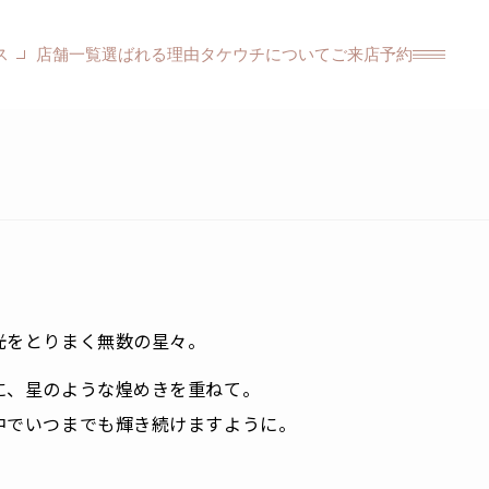
ス
店舗一覧
選ばれる理由
タケウチについて
ご来店予約
光をとりまく無数の星々。
に、星のような煌めきを重ねて。
中でいつまでも輝き続けますように。