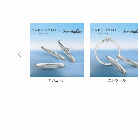
ーノ
アジュール
エトワール