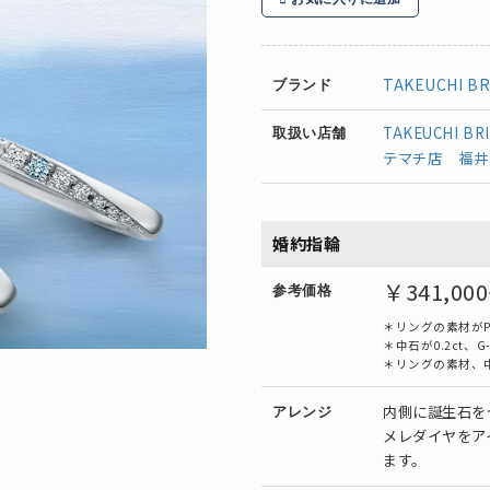
TAKEUCHI BR
ブランド
TAKEUCHI BR
取扱い店舗
テマチ店
福井
婚約指輪
￥341,00
参考価格
＊リングの素材がP
＊中石が0.2ct、G
＊リングの素材、
内側に誕生石を
アレンジ
メレダイヤをア
ます。