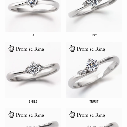
U&I
JOY
SMILE
TRUST