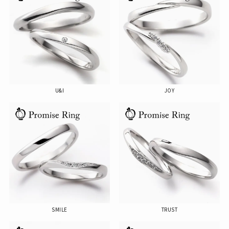
U&I
JOY
SMILE
TRUST