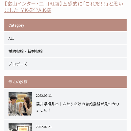
【富山インター・二口町店】直感的に「これだ！！」と思い
ました。Y.K様♡A.K様
Category
ALL
婚約指輪・結婚指輪
プロポーズ
最近の投稿
2022.09.11
福井県福井市｜ふたりだけの結婚指輪が見つかり
ました！
2022.02.21