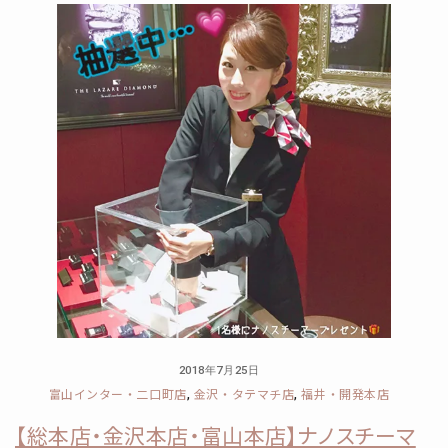
2018年7月25日
富山インター・二口町店
金沢・タテマチ店
福井・開発本店
,
,
【総本店・金沢本店・富山本店】ナノスチーマ