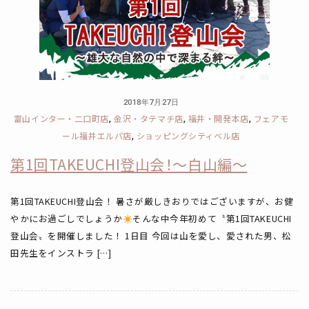
2018年7月27日
富山インター・二口町店
金沢・タテマチ店
福井・開発本店
フェアモ
,
,
,
ール福井エルパ店
ショッピングシティベル店
,
第1回TAKEUCHI登山会！～白山編～
第1回TAKEUCHI登山会！ 暑さが厳しきおりではございますが、お健
やかにお過ごしでしょうか
そんな中今年初めて〝第1回TAKEUCHI
登山会〟を開催しました！ 1日目 今回は山を愛し、愛された男、松
田先生をインストラ […]