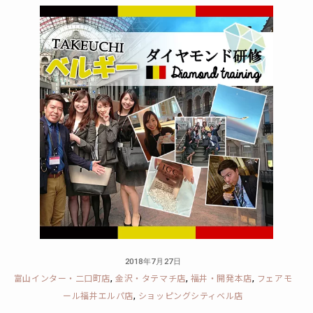
2018年7月27日
富山インター・二口町店
金沢・タテマチ店
福井・開発本店
フェアモ
,
,
,
ール福井エルパ店
ショッピングシティベル店
,