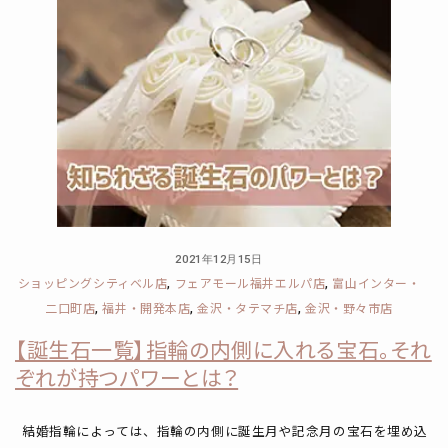
2021年12月15日
ショッピングシティベル店
フェアモール福井エルパ店
富山インター・
,
,
二口町店
福井・開発本店
金沢・タテマチ店
金沢・野々市店
,
,
,
【誕生石一覧】指輪の内側に入れる宝石。それ
ぞれが持つパワーとは？
結婚指輪によっては、指輪の内側に誕生月や記念月の宝石を埋め込