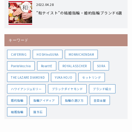
2022.04.28
”和テイスト”の結婚指輪・婚約指輪ブランド6選
キーワード
CAFERING
HOSHInoSUNA
MONNICKENDAM
PonteVecchio
RosettE
ROYAL ASSCHER
SORA
THE LAZARE DIAMOND
YUKA HOJO
セットリング
ハワイアンジュエリー
ブラックダイヤモンド
ブランド紹介
婚約指輪
指輪アイディア
指輪の選び方
杢目金屋
結婚指輪
誕生石