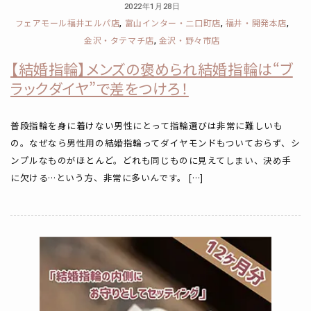
2022年1月28日
フェアモール福井エルパ店
富山インター・二口町店
福井・開発本店
,
,
,
金沢・タテマチ店
金沢・野々市店
,
【結婚指輪】メンズの褒められ結婚指輪は“ブ
ラックダイヤ”で差をつけろ！
普段指輪を身に着けない男性にとって指輪選びは非常に難しいも
の。なぜなら男性用の結婚指輪ってダイヤモンドもついておらず、シ
ンプルなものがほとんど。どれも同じものに見えてしまい、決め手
に欠ける…という方、非常に多いんです。 […]