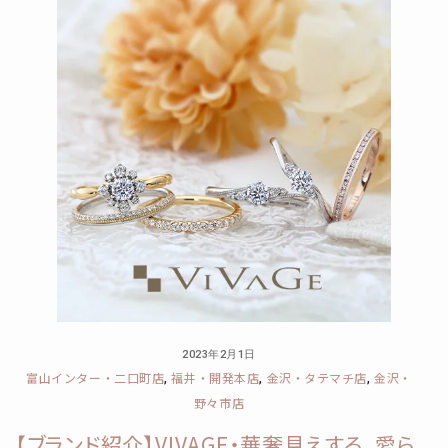
2023年2月1日
富山インター・二口町店
福井・開発本店
金沢・タテマチ店
金沢・
,
,
,
野々市店
【ブランド紹介】VIVAGE・華奢見えする、愛ら