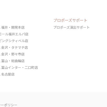
プロポーズサポート
DAL 福井・開発本店
プロポーズ演出サポート
ェアモール福井エルパ店
ョッピングシティベル店
DAL 金沢・タテマチ店
DAL 金沢・野々市店
DAL 富山・総曲輪店
IDAL 富山インター・二口町店
AL 名古屋店
シーポリシー