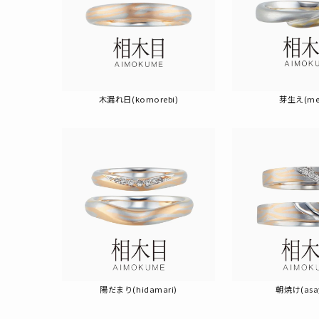
木漏れ日(komorebi)
芽生え(me
陽だまり(hidamari)
朝焼け(asa