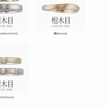
ukinomichi)
梢(kozue)
hiutsuri)