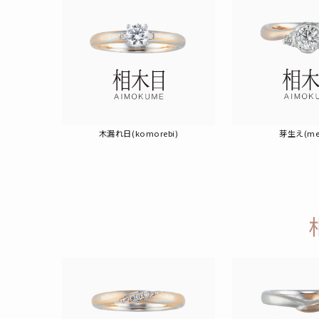
木漏れ日(komorebi)
芽生え(me