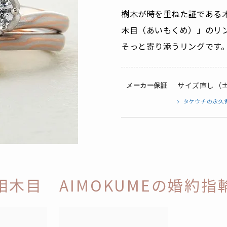
樹木が時を重ねた証である
木目（あいもくめ）」のリ
そっと寄り添うリングです
サイズ直し（±
メーカー保証
タケウチの永久
相木目 AIMOKUMEの婚約指