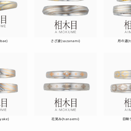
bae)
さざ波(sazanami)
月の道(ts
yake)
花笑み(hanaemi)
日映り(