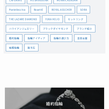
CAFERING
HOSHInoSUNA
MONNICKENDAM
PonteVecchio
RosettE
ROYAL ASSCHER
SORA
THE LAZARE DIAMOND
YUKA HOJO
セットリング
ハワイアンジュエリー
ブラックダイヤモンド
ブランド紹介
婚約指輪
指輪アイディア
指輪の選び方
杢目金屋
結婚指輪
誕生石
婚約指輪