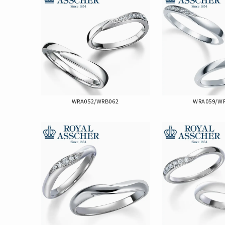
WRA052/WRB062
WRA059/W