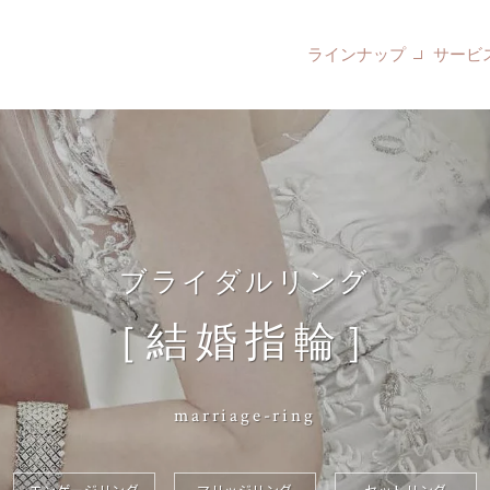
ラインナップ
サービ
ブライダルリング
［結婚指輪］
marriage-ring
エンゲージリング
マリッジリング
セットリング