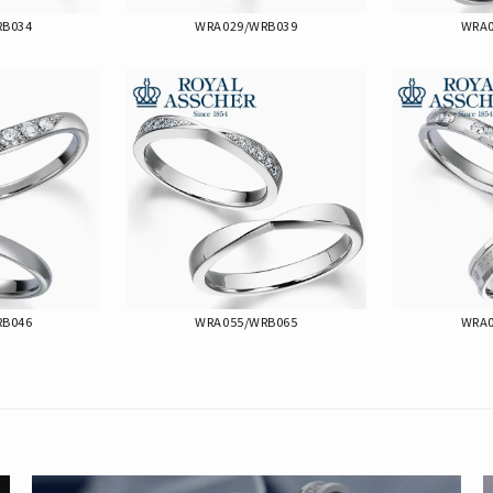
RB034
WRA029/WRB039
WRA0
RB046
WRA055/WRB065
WRA0