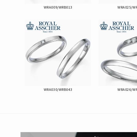
WRA009/WRB013
WRA025/W
WRA030/WRB043
WRA026/W