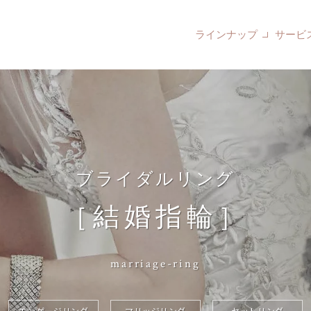
ラインナップ
サービ
ブライダルリング
［結婚指輪］
marriage-ring
エンゲージリング
マリッジリング
セットリング