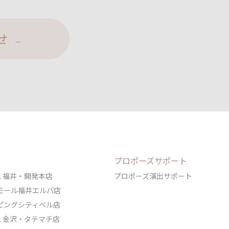
せ
プロポーズサポート
DAL 福井・開発本店
プロポーズ演出サポート
ェアモール福井エルパ店
ョッピングシティベル店
DAL 金沢・タテマチ店